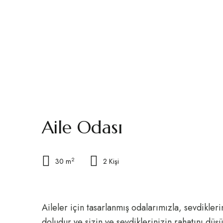
Aile Odası
2
30 m
2 Kişi
Aileler için tasarlanmış odalarımızla, sevdikler
doludur ve sizin ve sevdiklerinizin rahatını düşü