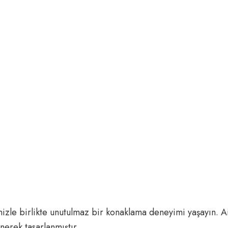
inizle birlikte unutulmaz bir konaklama deneyimi yaşayın. Ai
nerek tasarlanmıştır.