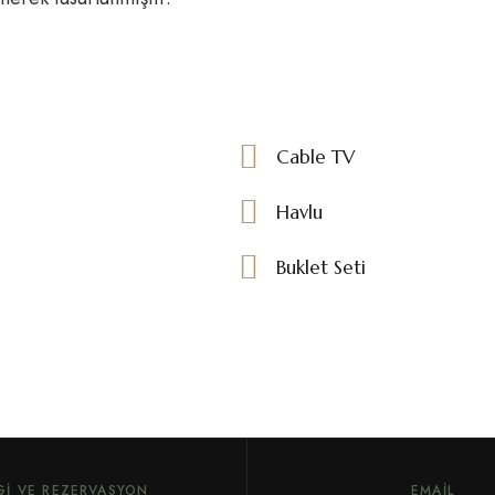
Cable TV
Havlu
Buklet Seti
LGI VE REZERVASYON
EMAIL